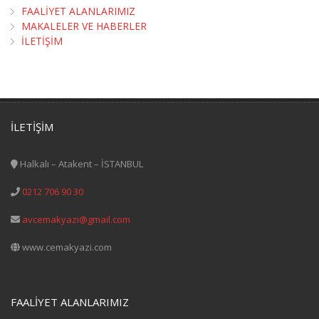
FAALİYET ALANLARIMIZ
MAKALELER VE HABERLER
İLETİŞİM
İLETİŞİM
Halkalı – Atakent – İSTANBUL
0212 706 90 30
avcemakyazi@gmail.com
www.cemakyazi.com
FAALİYET ALANLARIMIZ