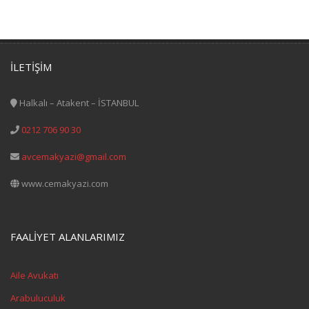
İLETİŞİM
Halkalı – Atakent – İSTANBUL
0212 706 90 30
avcemakyazi@gmail.com
www.cemakyazi.com
FAALİYET ALANLARIMIZ
Aile Avukatı
Arabuluculuk