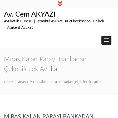
Av. Cem AKYAZI
Avukatlık Bürosu | İstanbul Avukat, Küçükçekmece- Halkalı
– Atakent Avukat
Miras Kalan Parayı Bankadan
Çekebilecek Avukat
Home
›
Miras
›
Miras kalan parayı bankadan çekebilecek avukat
MIRAS KALAN PARAYI BANKADAN