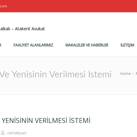
.com
alkalı – Atakent Avukat
R
FAALİYET ALANLARIMIZ
MAKALELER VE HABERLER
İLETİŞİM
 Ve Yenisinin Verilmesi Istemi
Home
›
 YENISININ VERILMESI ISTEMI
cemakyazi