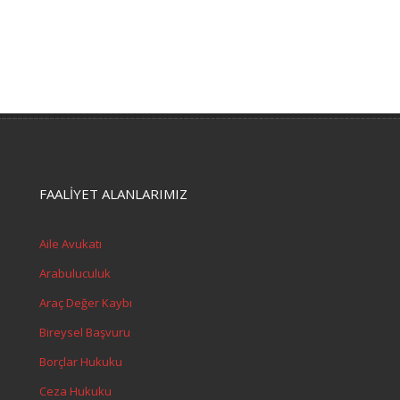
FAALİYET ALANLARIMIZ
Aile Avukatı
Arabuluculuk
Araç Değer Kaybı
Bireysel Başvuru
Borçlar Hukuku
Ceza Hukuku