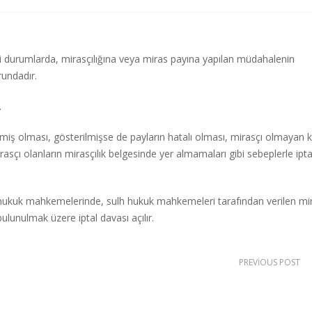
i durumlarda, mirasçılığına veya miras payına yapılan müdahalenin
rundadır.
.
iş olması, gösterilmişse de payların hatalı olması, mirasçı olmayan ki
irasçı olanların mirasçılık belgesinde yer almamaları gibi sebeplerle ipta
lh hukuk mahkemelerinde, sulh hukuk mahkemeleri tarafından verilen mir
ulunulmak üzere iptal davası açılır.
PREVIOUS POST