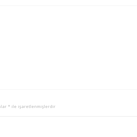
nlar
*
ile işaretlenmişlerdir