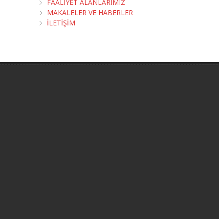
FAALİYET ALANLARIMIZ
MAKALELER VE HABERLER
İLETİŞİM