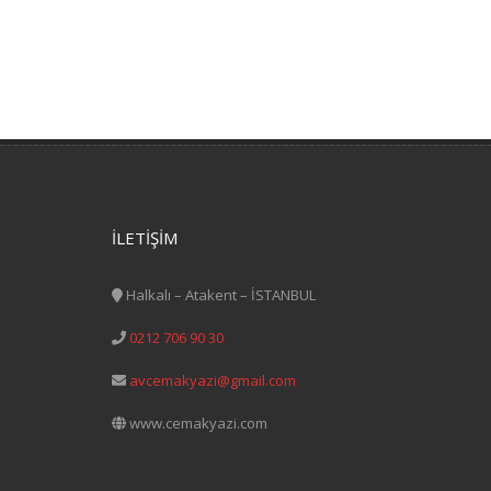
İLETİŞİM
Halkalı – Atakent – İSTANBUL
0212 706 90 30
avcemakyazi@gmail.com
www.cemakyazi.com