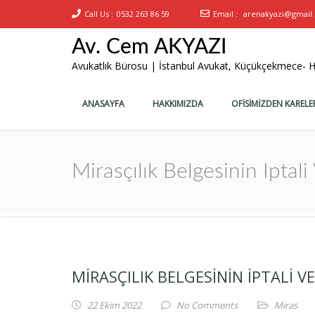
Call Us :
0532 263 86 59
Email :
arenakyazi@gmail
Av. Cem AKYAZI
Avukatlık Bürosu | İstanbul Avukat, Küçükçekmece- H
ANASAYFA
HAKKIMIZDA
OFİSİMİZDEN KARELE
Mirasçılık Belgesinin Iptali
MIRASÇILIK BELGESININ IPTALI VE
22 Ekim 2022
No Comments
Miras