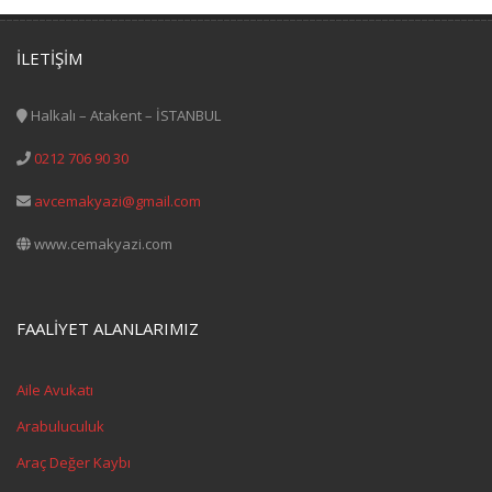
İLETİŞİM
Halkalı – Atakent – İSTANBUL
0212 706 90 30
avcemakyazi@gmail.com
www.cemakyazi.com
FAALİYET ALANLARIMIZ
Aile Avukatı
Arabuluculuk
Araç Değer Kaybı