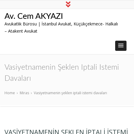
Av. Cem AKYAZI
Avukatlık Bürosu | İstanbul Avukat, Küçükçekmece- Halkalı
– Atakent Avukat
Vasiyetnamenin Şeklen Iptali Istemi
Davaları
Home
›
Miras
›
Vasiyetnamenin şeklen iptali istemi davaları
VASIYETNAMENIN ŞEKLEN IPTALI ISTEMI